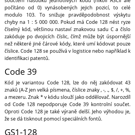
součtem násobků jednotlivých kódů (nikoli ASCII ale
počítáno od 0) vynásobených jejich pozicí, to celé
modulo 103. To snižuje pravděpodobnost výskytu
chyby na 1 : 5 000 000. Pokud má Code 128 nést ryze
číselný kód, většinou nastaví znakovou sadu C a číslo
zakóduje po dvojicích číslic, čímž může být úspornější
než některé jiné čárové kódy, které umí kódovat pouze
číslice. Code 128 se používá v logistice nebo například k
identifikaci patentů.
Code 39
Kód je variantou Code 128, lze do něj zakódovat 43
znaků (A-Z jen velká písmena, číslice znaky , -, ., $, /, +, %,
a mezeru. Znak * v kódu slouží jako oddělovač. Narozdíl
od Code 128 nepodporuje Code 39 kontrolní součet.
Oproti Code 128 je také výraně delší. Jeho výhodou je,
že se dá tisknout pomocí speciálních fontů.
GS1-128