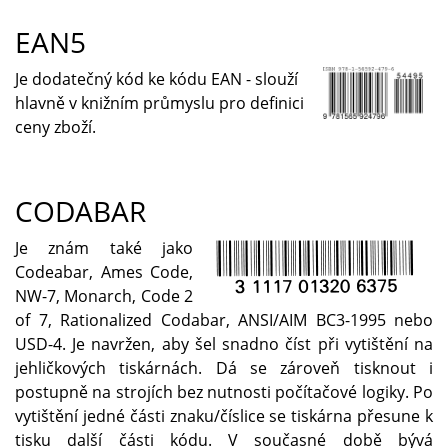
EAN5
Je dodatečný kód ke kódu EAN - slouží
hlavně v knižním průmyslu pro definici
ceny zboží.
CODABAR
Je znám také jako
Codeabar, Ames Code,
NW-7, Monarch, Code 2
of 7, Rationalized Codabar, ANSI/AIM BC3-1995 nebo
USD-4. Je navržen, aby šel snadno číst při vytištění na
jehličkových tiskárnách. Dá se zároveň tisknout i
postupně na strojích bez nutnosti počítačové logiky. Po
vytištění jedné části znaku/číslice se tiskárna přesune k
tisku další části kódu. V současné době bývá