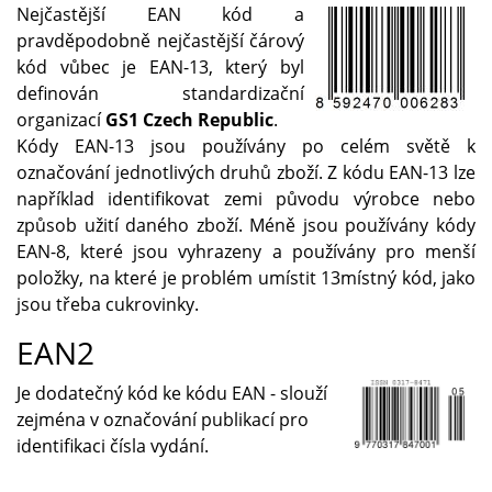
Nejčastější EAN kód a
pravděpodobně nejčastější čárový
kód vůbec je EAN-13, který byl
definován standardizační
organizací
GS1 Czech Republic
.
Kódy EAN-13 jsou používány po celém světě k
označování jednotlivých druhů zboží. Z kódu EAN-13 lze
například identifikovat zemi původu výrobce nebo
způsob užití daného zboží. Méně jsou používány kódy
EAN-8, které jsou vyhrazeny a používány pro menší
položky, na které je problém umístit 13místný kód, jako
jsou třeba cukrovinky.
EAN2
Je dodatečný kód ke kódu EAN - slouží
zejména v označování publikací pro
identifikaci čísla vydání.