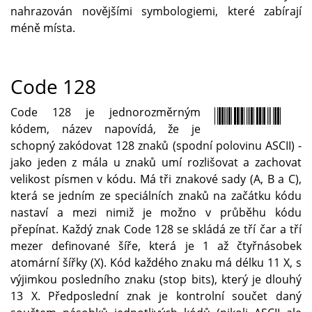
nahrazován novějšími symbologiemi, které zabírají
méně místa.
Code 128
Code 128 je jednorozměrným
kódem, název napovídá, že je
schopný zakódovat 128 znaků (spodní polovinu ASCII) -
jako jeden z mála u znaků umí rozlišovat a zachovat
velikost písmen v kódu. Má tři znakové sady (A, B a C),
která se jedním ze speciálních znaků na začátku kódu
nastaví a mezi nimiž je možno v průběhu kódu
přepínat. Každý znak Code 128 se skládá ze tří čar a tří
mezer definované šíře, která je 1 až čtyřnásobek
atomární šířky (X). Kód každého znaku má délku 11 X, s
výjimkou posledního znaku (stop bits), který je dlouhý
13 X. Předposlední znak je kontrolní součet daný